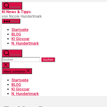
Zum
Suchen
Inhalt
KI News & Tipps
springen
von Nicole Hundertmark
Menü
Startseite
BLOG
KI Glossar
N. Hundertmark
Suchen
Suchen
nach:
Suche
schließen
Menü schließen
Startseite
BLOG
KI Glossar
N. Hundertmark